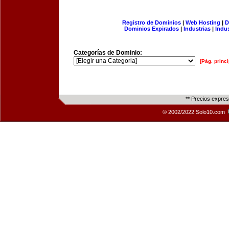
Registro de Dominios
|
Web Hosting
|
D
Dominios Expirados
|
Industrias
|
Indu
Categorías de Dominio:
[Pág. princi
** Precios expre
© 2002/2022 Solo10.com