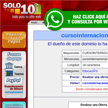
cursointernacio
El dueño de este dominio lo ha
Mayusculas:
CURSOINTERNAC
Minusculas:
cursointernacional
Longitud:
18 caracteres
Categorias:
EducaciÃ³n
Precio:
Realizar una ofert
Visitar!
cursointernaciona
Serán consideradas ofer
Realizar una Oferta