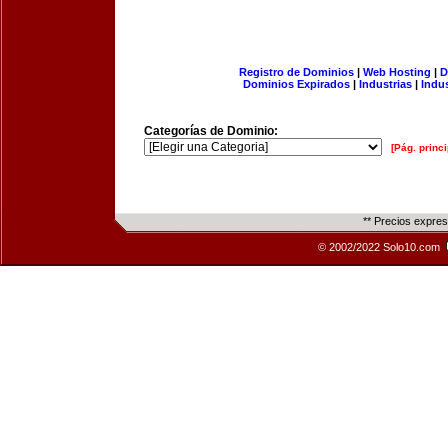
Registro de Dominios
|
Web Hosting
|
D
Dominios Expirados
|
Industrias
|
Indu
Categorías de Dominio:
[Pág. princi
** Precios expre
© 2002/2022 Solo10.com