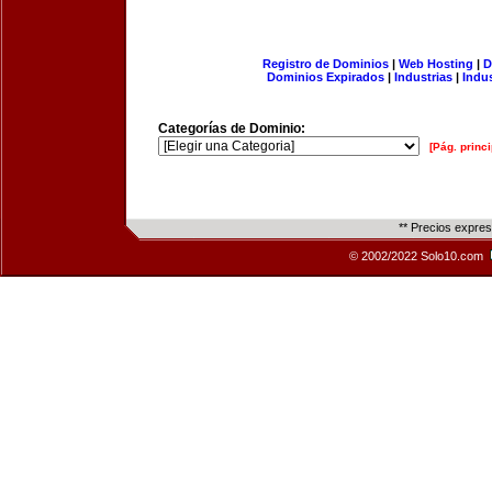
Registro de Dominios
|
Web Hosting
|
D
Dominios Expirados
|
Industrias
|
Indu
Categorías de Dominio:
[Pág. princi
** Precios expre
© 2002/2022 Solo10.com