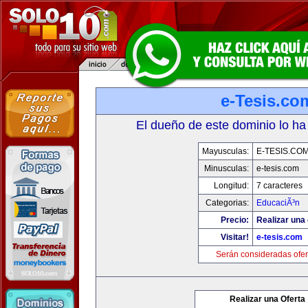
e-Tesis.co
El dueño de este dominio lo ha
Mayusculas:
E-TESIS.CO
Minusculas:
e-tesis.com
Longitud:
7 caracteres
Categorias:
EducaciÃ³n
Precio:
Realizar una 
Visitar!
e-tesis.com
Serán consideradas ofer
Realizar una Oferta