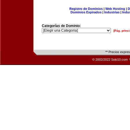
Registro de Dominios
|
Web Hosting
|
D
Dominios Expirados
|
Industrias
|
Indu
Categorías de Dominio:
[Pág. princi
** Precios expre
© 2002/2022 Solo10.com