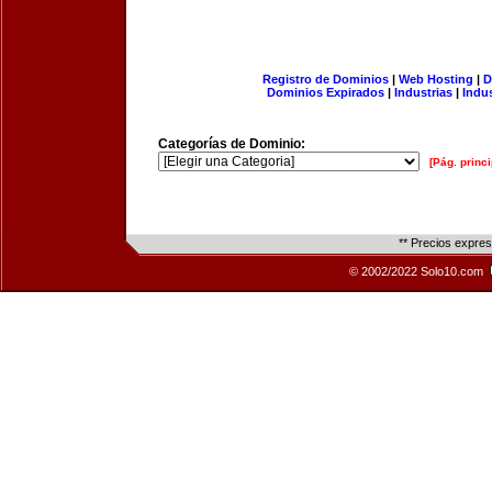
Registro de Dominios
|
Web Hosting
|
D
Dominios Expirados
|
Industrias
|
Indu
Categorías de Dominio:
[Pág. princi
** Precios expre
© 2002/2022 Solo10.com