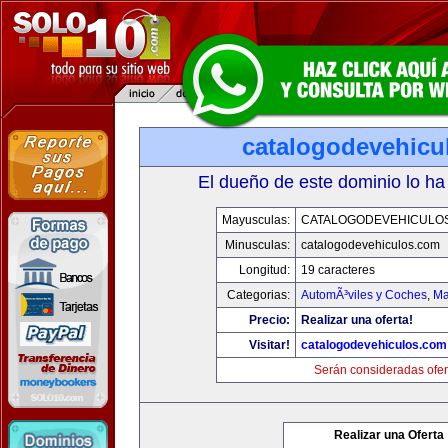
catalogodevehicu
El dueño de este dominio lo ha
Mayusculas:
CATALOGODEVEHICULO
Minusculas:
catalogodevehiculos.com
Longitud:
19 caracteres
Categorias:
AutomÃ³viles y Coches
,
Ma
Precio:
Realizar una oferta!
Visitar!
catalogodevehiculos.com
Serán consideradas ofer
Realizar una Oferta