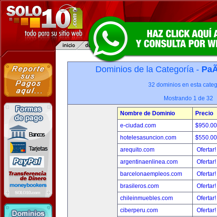
Dominios de la Categoría -
PaÃ
32 dominios en esta categ
Mostrando 1 de 32
Nombre de Dominio
Precio
e-ciudad.com
$950.0
hotelesasuncion.com
$550.0
arequito.com
Ofertar
argentinaenlinea.com
Ofertar
barcelonaempleos.com
Ofertar
brasileros.com
Ofertar
chileinmuebles.com
Ofertar
ciberperu.com
Ofertar