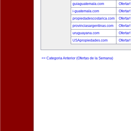
guiaguatemala.com
Ofertar
i-guatemala.com
Ofertar
propiedadescostarica.com
Ofertar
provinciasargentinas.com
Ofertar
uruguayana.com
Ofertar
USApropiedades.com
Ofertar
<< Categoria Anterior (Ofertas de la Semana)