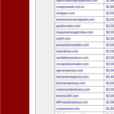
agenciadeviajesyturismo.com
$2,8
comprasweb.com.ar
$2,8
amigazo.com
$2,5
bienesraicesenalquiler.com
$2,5
guiahouston.com
$2,5
maquinariasagricolas.com
$2,5
only5.com
$2,5
panamainmuebles.com
$2,5
rednoticias.com
$2,5
ventabienesraices.com
$2,5
zonaprofesionales.com
$2,5
agroempresas.com
$2,4
haciendonegocios.com
$2,4
bancaempresas.com
$2,0
empresasfamiliares.com
$2,0
turismo365.com
$2,0
MiPropiaEmpresa.com
$1,9
casasenusa.com
$1,8