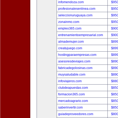
infomendoza.com
$95
profesionalesenlinea.com
$95
seleccionuruguaya.com
$95
zonainmo.com
$95
empleo365.com
$90
entrenamientoempresarial.com
$90
almademujer.com
$89
creatujuego.com
$89
hostingparaempresas.com
$89
asesoresdeviajes.com
$89
fabricadegolosinas.com
$89
muysaludable.com
$89
infoviajeros.com
$88
clubdeapuestas.com
$85
formacion365.com
$85
mercadoagrario.com
$85
saberinvertir.com
$85
guiadeproveedores.com
$80