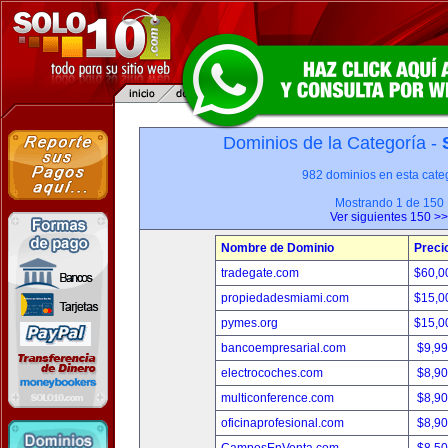
Dominios de la Categoría -
982 dominios en esta categ
Mostrando 1 de 150
Ver siguientes 150 >>
Nombre de Dominio
Preci
tradegate.com
$60,0
propiedadesmiami.com
$15,0
pymes.org
$15,0
bancoempresarial.com
$9,9
electrocoches.com
$8,9
multiconference.com
$8,9
oficinaprofesional.com
$8,9