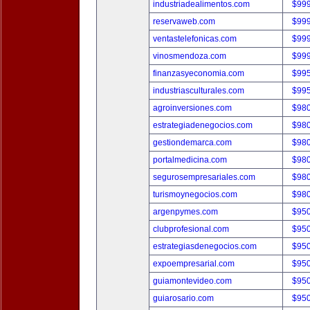
industriadealimentos.com
$99
reservaweb.com
$99
ventastelefonicas.com
$99
vinosmendoza.com
$99
finanzasyeconomia.com
$99
industriasculturales.com
$99
agroinversiones.com
$98
estrategiadenegocios.com
$98
gestiondemarca.com
$98
portalmedicina.com
$98
segurosempresariales.com
$98
turismoynegocios.com
$98
argenpymes.com
$95
clubprofesional.com
$95
estrategiasdenegocios.com
$95
expoempresarial.com
$95
guiamontevideo.com
$95
guiarosario.com
$95