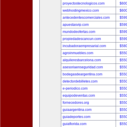
proyectostecnologicos.com
$60
webhostingmexico.com
$60
antecedentescomerciales.com
$59
apuestasvip.com
$59
mundodeofertas.com
$59
propiedadescancun.com
$59
incubadoraempresarial.com
$58
agroinmuebles.com
$55
alquileresbarcelona.com
$55
asesoriaenseguridad.com
$55
bodegasdeargentina.com
$55
detectordebilletes.com
$55
e-periodico.com
$55
equipodeventas.com
$55
fornecedores.org
$55
guiaargentina.com
$55
guiadeportes.com
$55
guiaflorida.com
$55