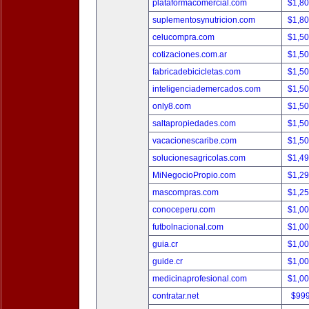
plataformacomercial.com
$1,8
suplementosynutricion.com
$1,8
celucompra.com
$1,5
cotizaciones.com.ar
$1,5
fabricadebicicletas.com
$1,5
inteligenciademercados.com
$1,5
only8.com
$1,5
saltapropiedades.com
$1,5
vacacionescaribe.com
$1,5
solucionesagricolas.com
$1,4
MiNegocioPropio.com
$1,2
mascompras.com
$1,2
conoceperu.com
$1,0
futbolnacional.com
$1,0
guia.cr
$1,0
guide.cr
$1,0
medicinaprofesional.com
$1,0
contratar.net
$99