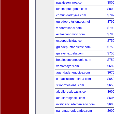
pasajesenlinea.com
$80
turismopatagonia.com
$80
comunidadpyme.com
$79
guiadeprofesionales.net
$79
vinoartesanal.com
$79
exitoeconomico.com
$78
expopublicidad.com
$75
guiadepuntadeleste.com
$75
guiavenezuela.com
$75
hotelesenvenezuela.com
$75
ventamayor.com
$69
agendadenegocios.com
$67
capacitacionenlinea.com
$65
sitioprofesional.com
$65
alquileresdecasas.com
$60
alquileresgesell.com
$60
inteligenciademercado.com
$60
panamapropiedades.com
$60