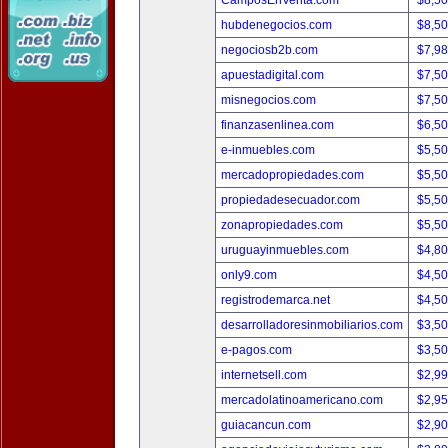
CamposEnVenta.com
$8,5
hubdenegocios.com
$8,5
negociosb2b.com
$7,9
apuestadigital.com
$7,5
misnegocios.com
$7,5
finanzasenlinea.com
$6,5
e-inmuebles.com
$5,5
mercadopropiedades.com
$5,5
propiedadesecuador.com
$5,5
zonapropiedades.com
$5,5
uruguayinmuebles.com
$4,8
only9.com
$4,5
registrodemarca.net
$4,5
desarrolladoresinmobiliarios.com
$3,5
e-pagos.com
$3,5
internetsell.com
$2,9
mercadolatinoamericano.com
$2,9
guiacancun.com
$2,9